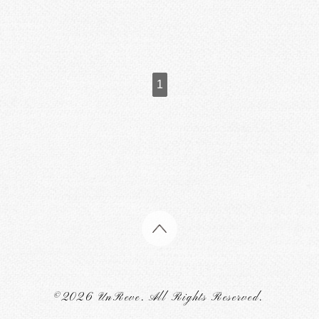
1
©2026
UnReve
. All Rights Reserved.