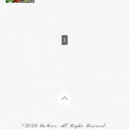
1
©2026
UnReve
. All Rights Reserved.